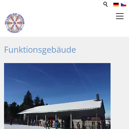
SPORT- UND FREIZEITZENTRUM
Funktionsgebäude
Aktivitäten
Ausflugsziele
Förderverein
SLZ-Sponsoren
Funktionsgebäude
Unterkünfte
Gastronomie
Goldbachhütte
Mediathek