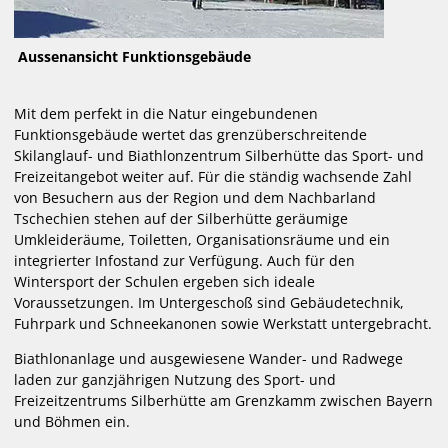
SLZ-App
Mitglied werden
Aussenansicht Funktionsgebäude
WEBCAM
Mit dem perfekt in die Natur eingebundenen
Funktionsgebäude wertet das grenzüberschreitende
LOIPEN
Skilanglauf- und Biathlonzentrum Silberhütte das Sport- und
Freizeitangebot weiter auf. Für die ständig wachsende Zahl
von Besuchern aus der Region und dem Nachbarland
VERANSTALTUNGEN
Tschechien stehen auf der Silberhütte geräumige
Umkleideräume, Toiletten, Organisationsräume und ein
SKIVERLEIH / BIATHLON
integrierter Infostand zur Verfügung. Auch für den
Wintersport der Schulen ergeben sich ideale
Voraussetzungen. Im Untergeschoß sind Gebäudetechnik,
Fuhrpark und Schneekanonen sowie Werkstatt untergebracht.
Biathlonanlage und ausgewiesene Wander- und Radwege
laden zur ganzjährigen Nutzung des Sport- und
Freizeitzentrums Silberhütte am Grenzkamm zwischen Bayern
und Böhmen ein.