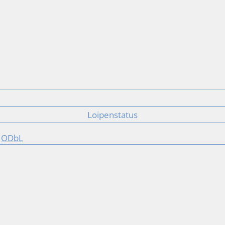
Loipenstatus
r
ODbL