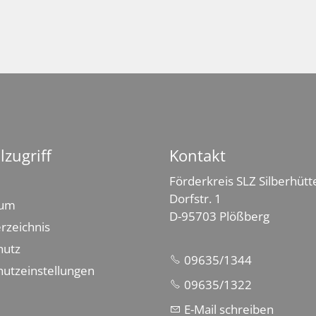
lzugriff
Kontakt
Förderkreis SLZ Silberhütte
Dorfstr. 1
sum
D-95703 Plößberg
erzeichnis
hutz
09635/1344
utzeinstellungen
09635/1322
E-Mail schreiben