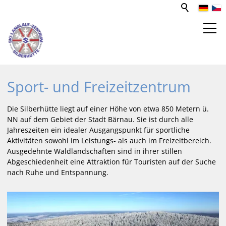
SPORT- UND FREIZEITZENTRUM
Sport- und Freizeitzentrum
Aktivitäten
Die Silberhütte liegt auf einer Höhe von etwa 850 Metern ü.
Ausflugsziele
NN auf dem Gebiet der Stadt Bärnau. Sie ist durch alle
Jahreszeiten ein idealer Ausgangspunkt für sportliche
Förderverein
Aktivitäten sowohl im Leistungs- als auch im Freizeitbereich.
SLZ-Sponsoren
Ausgedehnte Waldlandschaften sind in ihrer stillen
Funktionsgebäude
Abgeschiedenheit eine Attraktion für Touristen auf der Suche
nach Ruhe und Entspannung.
Unterkünfte
Gastronomie
Goldbachhütte
Mediathek