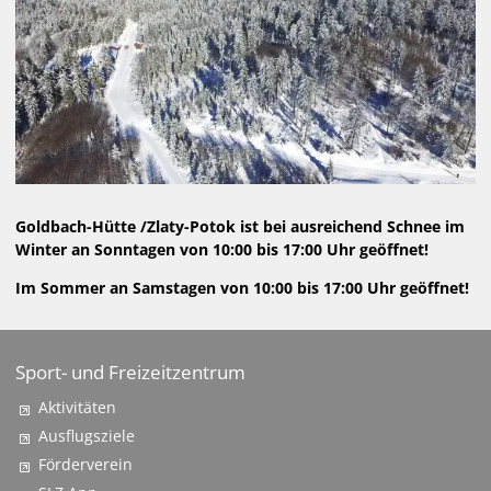
SLZ-App
Mitglied werden
WEBCAM
LOIPEN
VERANSTALTUNGEN
Goldbach-Hütte /Zlaty-Potok ist bei ausreichend Schnee im
Winter an Sonntagen von 10:00 bis 17:00 Uhr geöffnet!
SKIVERLEIH / BIATHLON
Im Sommer an Samstagen von 10:00 bis 17:00 Uhr geöffnet!
Sport- und Freizeitzentrum
Aktivitäten
Ausflugsziele
Förderverein